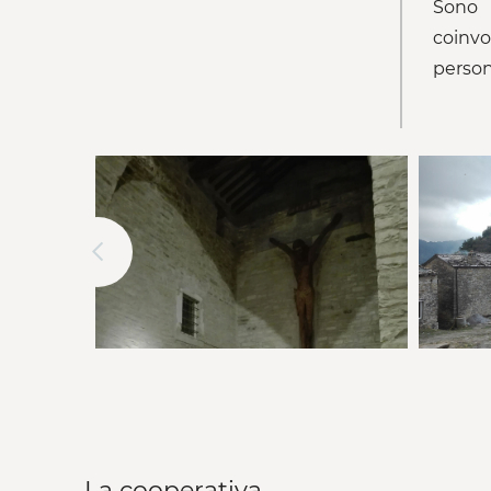
Sono p
coinvo
person
La cooperativa