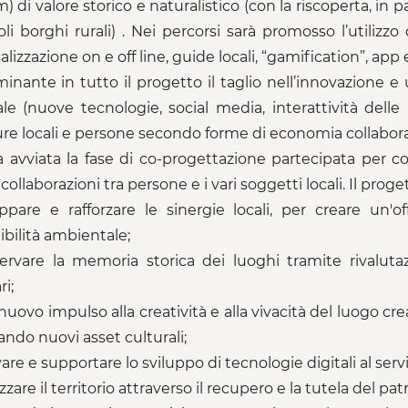
m) di valore storico e naturalistico (con la riscoperta, i
oli borghi rurali) . Nei percorsi sarà promosso l’utili
lizzazione on e off line, guide locali, “gamification”, app
inante in tutto il progetto il taglio nell’innovazione e 
ale (nuove tecnologie, social media, interattività delle 
ure locali e persone secondo forme di economia collaborati
a avviata la fase di co-progettazione partecipata per
collaborazioni tra persone e i vari soggetti locali. Il proget
uppare e rafforzare le sinergie locali, per creare un'of
ibilità ambientale;
ervare la memoria storica dei luoghi tramite rivalutaz
i;
 nuovo impulso alla creatività e alla vivacità del luogo 
ando nuovi asset culturali;
are e supportare lo sviluppo di tecnologie digitali al serv
izzare il territorio attraverso il recupero e la tutela del pat