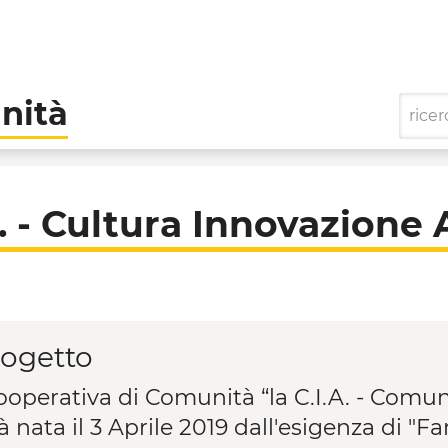
nità
novazione Ambiente - C
A. - Cultura Innovazion
rogetto
ooperativa di Comunità “la C.I.A. - Comu
tà nata il 3 Aprile 2019 dall'esigenza di 