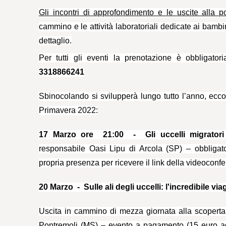
Gli incontri di approfondimento e le uscite alla p
cammino e le attività laboratoriali dedicate ai bam
dettaglio.
Per tutti gli eventi la prenotazione è obbligato
3318866241
Sbinocolando si svilupperà lungo tutto l’anno, ecc
Primavera 2022:
17 Marzo ore 21:00 - Gli uccelli migrator
responsabile Oasi Lipu di Arcola (SP) – obbligat
propria presenza per ricevere il link della videoconf
20 Marzo - Sulle ali degli uccelli: l'incredibile via
Uscita in cammino di mezza giornata alla scoperta 
Pontremoli (MS) – evento a pagamento (15 euro ad