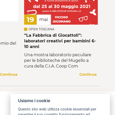
19
mai
OPEN TOSCANA
“La Fabbrica di Giocattoli”:
laboratori creativi per bambini 6-
remio del
10 anni
Una mostra laboratorio peculiare
per le biblioteche del Mugello a
cura della C.I.A. Coop Com
Continua
Continua
Usiamo i cookie
Questo sito web utilizza cookie essenziali per
garantire il suo corretto funzionamento ed