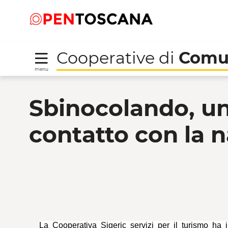
Salta
Salta
Saut au contenu principal
al
al
menu
Footer
Cooperative di
Comu
menu
Sbinocolando, un cicl
Sbinocolando, un
contatto con la 
La Cooperativa Sigeric servizi per il turismo ha