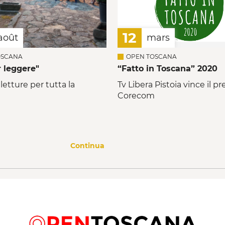
12
août
mars
OSCANA
OPEN TOSCANA
r leggere"
“Fatto in Toscana” 2020
 letture per tutta la
Tv Libera Pistoia vince il p
Corecom
Continua