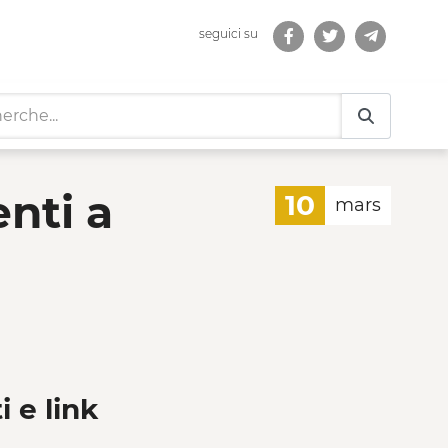
seguici su
ntatto con la natura -
nti a
10
mars
i e link