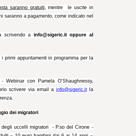
osta saranno gratuiti
, mentre le uscite in
bini saranno a pagamento, come indicato nel
ria scrivendo a
info@sigeric.it oppure al
o i primi appuntamenti in programma per la
i
- Webinar con Pamela O’Shaughnessy,
orio scrivere via email a
info@sigeric.it
la
erenza.
ggio dei migratori
degli uccelli migratori - P.so del Cirone -
ulti – 10 euro bambini dai 6 ai 14 anni –