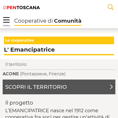
Salta
Salta
Saut au contenu principal
A
al
al
menu
Footer
L
Cooperative di
Comunità
R
menu
L' Emancipatrice - Co
Le cooperative
L' Emancipatrice
Il territorio
ACONE
(Pontassieve, Firenze)
SCOPRI IL TERRITORIO
Il progetto
L’EMANCIPATRICE nasce nel 1912 come
cooperativa fra soci per gestire un’attività di