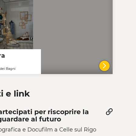
ra
dei Bagni
VAI AL DE
i e link
rtecipati per riscoprire la
guardare al futuro
grafica e Docufilm a Celle sul Rigo