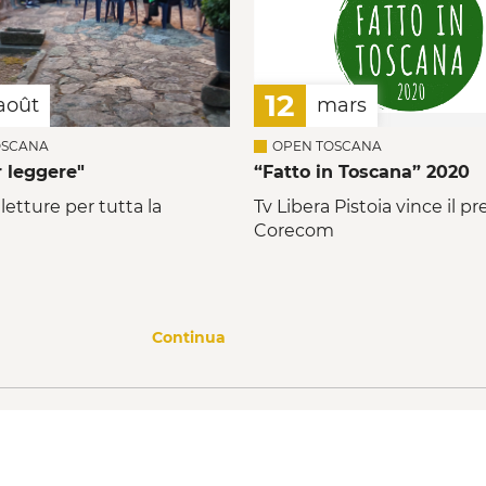
12
août
mars
OSCANA
OPEN TOSCANA
r leggere"
“Fatto in Toscana” 2020
 letture per tutta la
Tv Libera Pistoia vince il p
Corecom
Continua