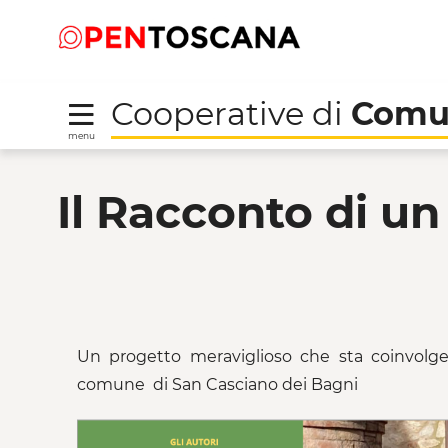
Salta
Salta
Saut au contenu principal
al
al
menu
Footer
Cooperative di
Comu
menu
Il Racconto di un terri
Il Racconto di un 
Un progetto meraviglioso che sta coinvolge
comune di San Casciano dei Bagni