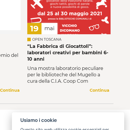
19
mai
OPEN TOSCANA
“La Fabbrica di Giocattoli”:
laboratori creativi per bambini 6-
remio del
10 anni
Una mostra laboratorio peculiare
per le biblioteche del Mugello a
cura della C.I.A. Coop Com
Continua
Continua
Usiamo i cookie
Questo sito web utilizza cookie essenziali per