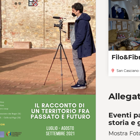
Filo&Fib
San Casciano 
Allegat
Eventi pa
storia e 
Mostra Foto