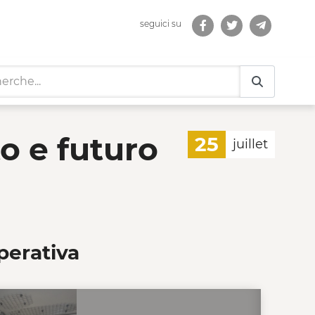
seguici su
uro - Cooperative di Co
to e futuro
25
juillet
perativa