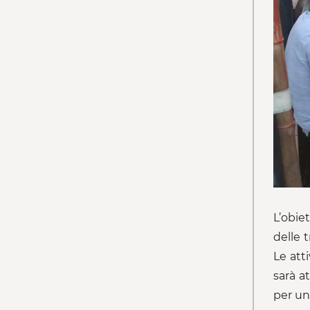
L’obie
delle 
Le att
sarà a
per un 