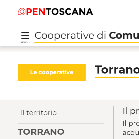
Salta
Salta
Saltar al contenido principal
al
al
menu
Footer
Cooperative di
Comu
menu
Torrano Domani - Coo
Torran
Le cooperative
Il p
Il territorio
Il p
TORRANO
acqu