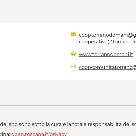
cooptorranodomani@g
cooperativa@torranodo
www.torranodomani.it
coopcomunitatorrano@c
del sito sono sotto la cura e la totale responsabilità del
gina:
open.toscana.it/privacy