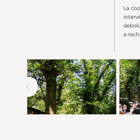
La coo
interv
deboli
a risc