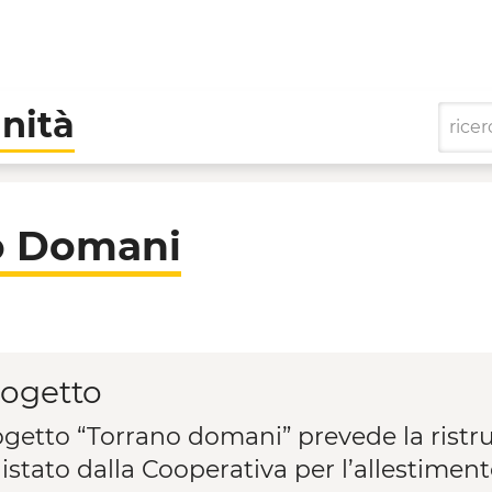
nità
perative di Comunità
o Domani
rogetto
rogetto “Torrano domani” prevede la ristru
istato dalla Cooperativa per l’allestiment