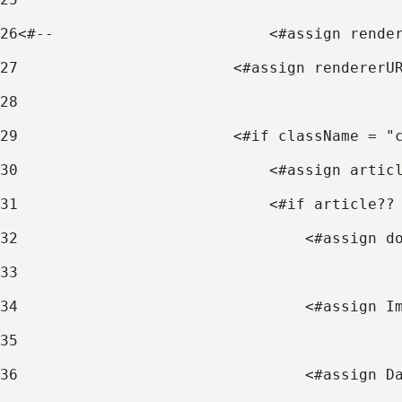
26
<#--                        <#assign rende
27
                        <#assign rendererU
28
29
                        <#if className = "
30
                            <#assign artic
31
                            <#if article??
32
                                <#assign d
33
34
                                <#assign I
35
36
                                <#assign D