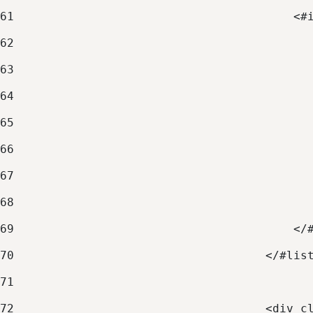
61
                                        <#
62
                                          
63
                                          
64
                                          
65
                                          
66
                                          
67
                                          
68
                                          
69
                                        </
70
                                    </#lis
71
72
                                    <div c