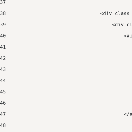
37
38
                                <div class
39
                                    <div c
40
                                        <#
41
                                          
42
                                          
43
44
                                          
45
                                          
46
                                          
47
                                        </
48