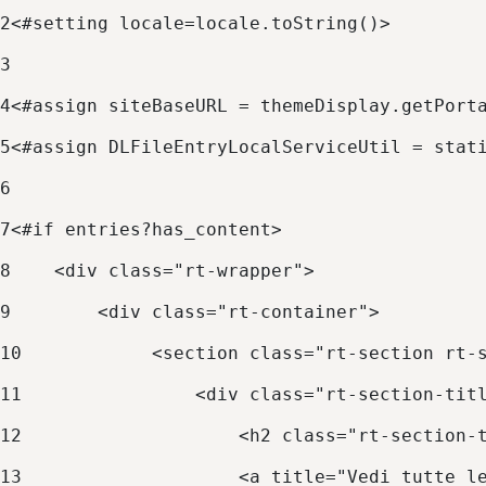
2
<#setting locale=locale.toString()> 
3
4
<#assign siteBaseURL = themeDisplay.getPort
5
<#assign DLFileEntryLocalServiceUtil = stat
6
7
<#if entries?has_content> 
8
    <div class="rt-wrapper"> 
9
        <div class="rt-container"> 
10
            <section class="rt-section rt-
11
                <div class="rt-section-tit
12
                    <h2 class="rt-section-
13
                    <a title="Vedi tutte l