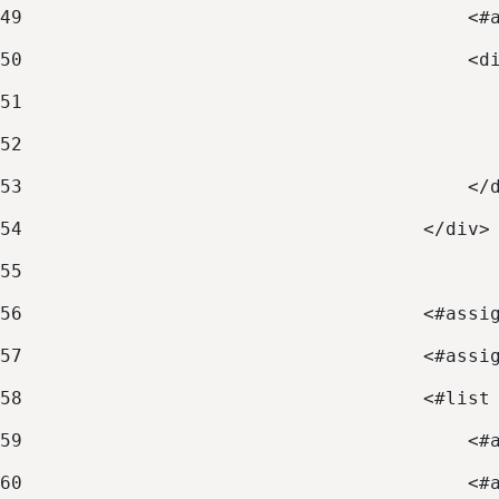
49
                                        <#
50
                                        <d
51
                                          
52
                                          
53
                                        </
54
                                    </div>
55
56
                                    <#assi
57
                                    <#assi
58
                                    <#list
59
                                        <#
60
                                        <#