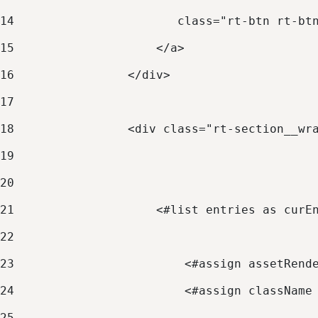
14
                       class="rt-btn rt-bt
15
                    </a> 
16
                </div> 
17
18
                <div class="rt-section__wr
19
20
21
                    <#list entries as curE
22
23
                        <#assign assetRend
24
                        <#assign className
25