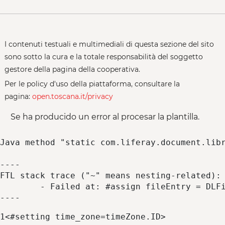
I contenuti testuali e multimediali di questa sezione del sito
sono sotto la cura e la totale responsabilità del soggetto
gestore della pagina della cooperativa.
Per le policy d'uso della piattaforma, consultare la
pagina:
open.toscana.it/privacy
Se ha producido un error al procesar la plantilla.
Java method "static com.liferay.document.libr
----

FTL stack trace ("~" means nesting-related):

	- Failed at: #assign fileEntry = DLFileEntryLocalS...  [in template "10155#10195#27022352" at line 44, column 45]

----
1
<#setting time_zone=timeZone.ID> 