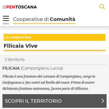
Salta
Salta
Saltar al contenido principal
A
al
al
menu
Footer
L
Cooperative di
Comunità
R
menu
Filicaia Vive - Cooper
Le cooperative
Filicaia Vive
Il territorio
FILICAIA
(Camporgiano, Lucca)
Filicaia è una frazione del comune di Camporgiano, sorge in
Garfagnana a 360 metri sul livello del mare. Prima di essere
dichiarata frazione autonoma, faceva parte di Sillicano.
SCOPRI IL TERRITORIO