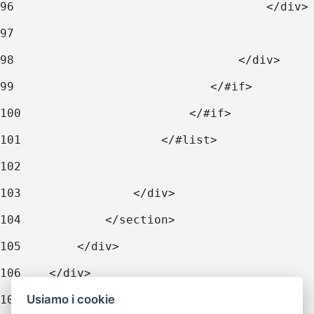
96
                                    </div>
97
98
                                </div> 
99
                            </#if> 
100
                        </#if> 
101
                    </#list> 
102
103
                </div> 
104
            </section> 
105
        </div> 
106
    </div> 
Usiamo i cookie
107
</#if> 