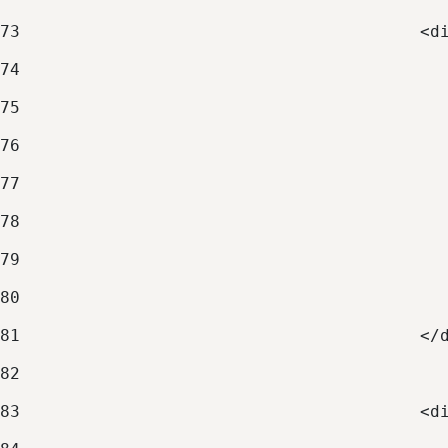
73
                                        <d
74
                                          
75
                                          
76
                                          
77
                                          
78
                                          
79
                                          
80
                                          
81
                                        </
82
83
                                        <d