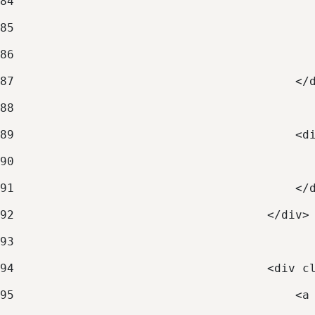
84
                                          
85
                                          
86
                                          
87
                                        </
88
89
                                        <d
90
                                          
91
                                        </
92
                                    </div>
93
94
                                    <div c
95
                                        <a