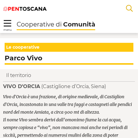
Salta
Salta
Saltar al contenido principal
A
al
al
menu
Footer
L
Cooperative di
Comunità
R
menu
Parco Vivo - Cooperat
Le cooperative
Parco Vivo
Il territorio
VIVO D’ORCIA
(Castiglione d’Orcia, Siena)
Vivo d'Orcia è una frazione, di origine medievale, di Castiglion
d'Orcia, incastonata in una valle tra faggi e castagneti alle pendici
nord del monte Amiata, a circa 900 mt di altezza.
Il nome Vivo sembra derivi dall’omonimo fiume la cui acqua,
sempre copiosa e “viva”, non mancava mai anche nei periodi di
siccità, permettendo ai numerosi mulini della zona di poter