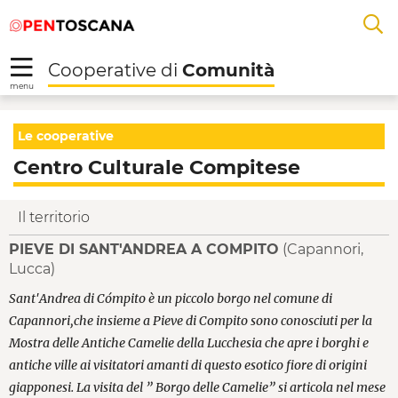
Salta
Salta
Saltar al contenido principal
A
al
al
menu
Footer
L
Cooperative di
Comunità
R
menu
Centro Culturale Comp
Le cooperative
Centro Culturale Compitese
Il territorio
PIEVE DI SANT'ANDREA A COMPITO
(Capannori,
Lucca)
Sant'Andrea di Cómpito è un piccolo borgo nel comune di
Capannori,che insieme a Pieve di Compito sono conosciuti per la
Mostra delle Antiche Camelie della Lucchesia che apre i borghi e
antiche ville ai visitatori amanti di questo esotico fiore di origini
giapponesi. La visita del ” Borgo delle Camelie” si articola nel mese