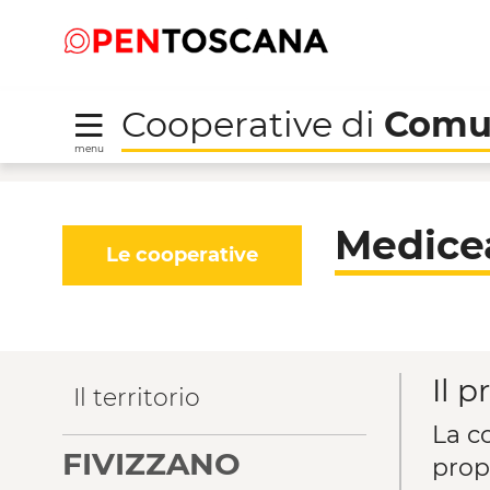
Salta
Salta
Saltar al contenido principal
al
al
menu
Footer
Cooperative di
Comu
menu
Medicea - Cooperative
Medice
Le cooperative
Il p
Il territorio
La co
FIVIZZANO
prop