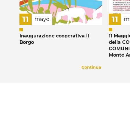
11
11
mayo
m
Inaugurazione cooperativa Il
11 Magg
Borgo
della C
COMUNITA
Monte A
Continua