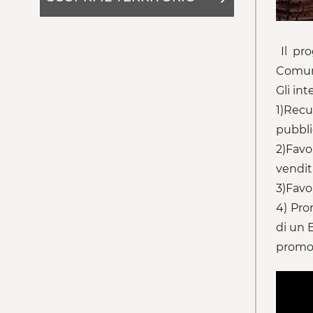
Il pro
Comune
Gli int
1)Recu
pubbli
2)Favo
vendita
3)Favor
4) Pro
di un 
promozi