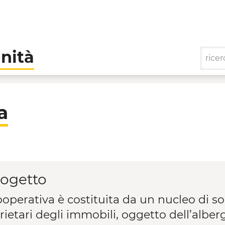
nità
 di Comunità
a
rogetto
operativa è costituita da un nucleo di soc
rietari degli immobili, oggetto dell’alber