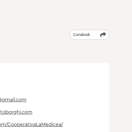
Condividi
@gmail.com
ntoborghi.com
com/CooperativaLaMedicea/