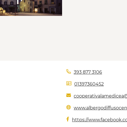
393 877 3106
01397360452
cooperativalamedicea
www.albergodiffusoce
https://www.facebook.