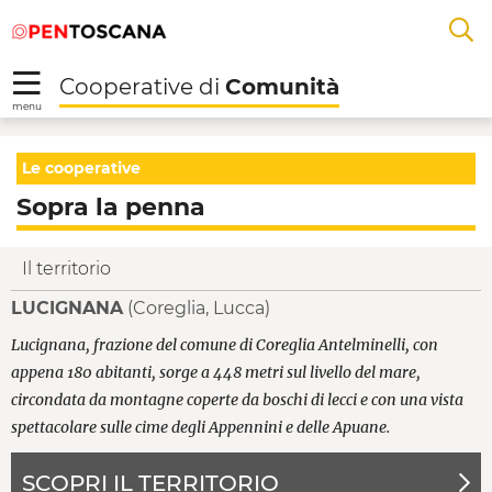
Salta
Salta
Saltar al contenido principal
A
al
al
menu
Footer
L
Cooperative di
Comunità
R
menu
Sopra la penna - Coop
Le cooperative
Sopra la penna
Il territorio
LUCIGNANA
(Coreglia, Lucca)
Lucignana, frazione del comune di Coreglia Antelminelli, con
appena 180 abitanti, sorge a 448 metri sul livello del mare,
circondata da montagne coperte da boschi di lecci e con una vista
spettacolare sulle cime degli Appennini e delle Apuane.
SCOPRI IL TERRITORIO