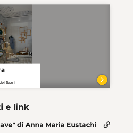
ra
dei Bagni
VAI AL DE
i e link
nave" di Anna Maria Eustachi