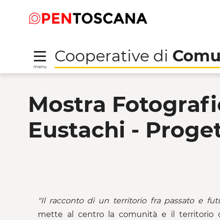
Salta
Salta
Saltar al contenido principal
al
al
menu
Footer
Cooperative di
Comu
menu
Mostra Fotografica "La
Mostra Fotografi
Eustachi - Proget
"Il
racconto
di
un
territorio
fra
passato
e
fut
mette al centro la comunità e il territorio