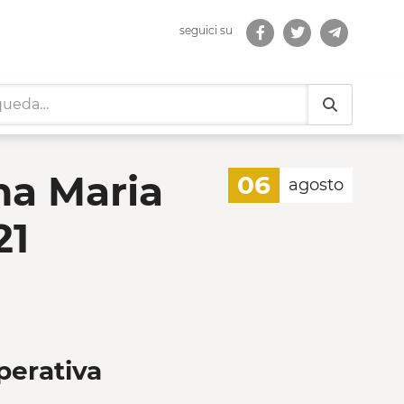
seguici su
 Eustachi - Progetto pa
na Maria
06
agosto
21
perativa