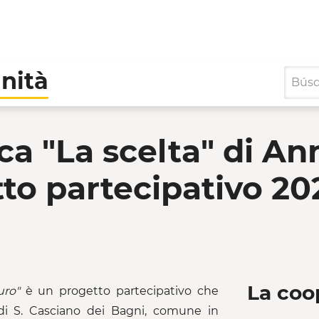
nità
 scelta" di Anna Maria
ca "La scelta" di An
to partecipativo 20
La coo
uro"
è un progetto partecipativo che
 di S. Casciano dei Bagni, comune in