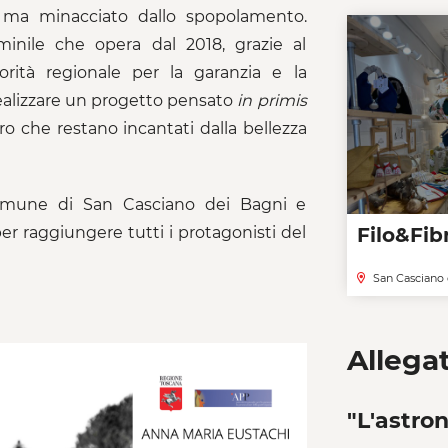
a, ma minacciato dallo spopolamento.
inile che opera dal 2018, grazie al
rità regionale per la garanzia e la
realizzare un progetto pensato
in
primis
ro che restano incantati dalla bellezza
omune di San Casciano dei Bagni e
Filo&Fib
 per raggiungere tutti i protagonisti del
San Casciano 
Allegat
"L'astro