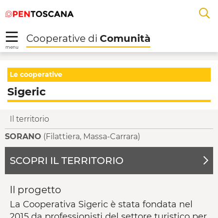
Salta
Salta
Skip to Main Content
A
al
al
menu
Footer
L
Cooperative di
Comunità
R
menu
Sigeric - Cooperative 
Le cooperative
Sigeric
Il territorio
SORANO
(Filattiera, Massa-Carrara)
SCOPRI IL TERRITORIO
Il progetto
La Cooperativa Sigeric è stata fondata nel
2015 da professionisti del settore turistico per