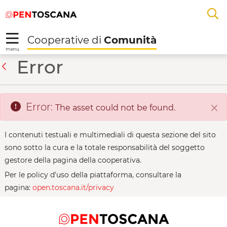
Salta
Salta
Skip to Main Content
A
al
al
menu
Footer
L
Cooperative di
Comunità
R
menu
L' Emancipatrice - Co
Error
Back
Error:
The asset could not be found.
Clo
I contenuti testuali e multimediali di questa sezione del sito
sono sotto la cura e la totale responsabilità del soggetto
gestore della pagina della cooperativa.
Per le policy d'uso della piattaforma, consultare la
pagina:
open.toscana.it/privacy