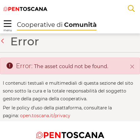
Salta
Salta
Skip to Main Content
A
al
al
menu
Footer
L
Cooperative di
Comunità
R
menu
Biofan - Cooperative 
Error
Back
Error:
The asset could not be found.
Clo
I contenuti testuali e multimediali di questa sezione del sito
sono sotto la cura e la totale responsabilità del soggetto
gestore della pagina della cooperativa.
Per le policy d'uso della piattaforma, consultare la
pagina:
open.toscana.it/privacy