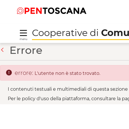
Salta
Salta
Skip to Main Content
al
al
menu
Footer
Cooperative di
Comu
menu
Calafata - Cooperativ
Errore
Indietro
errore:
L'utente non è stato trovato.
I contenuti testuali e multimediali di questa sezione 
Per le policy d'uso della piattaforma, consultare la pa