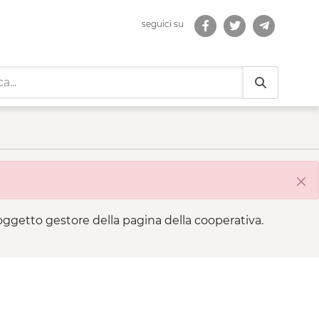
seguici su
Chi
 soggetto gestore della pagina della cooperativa.