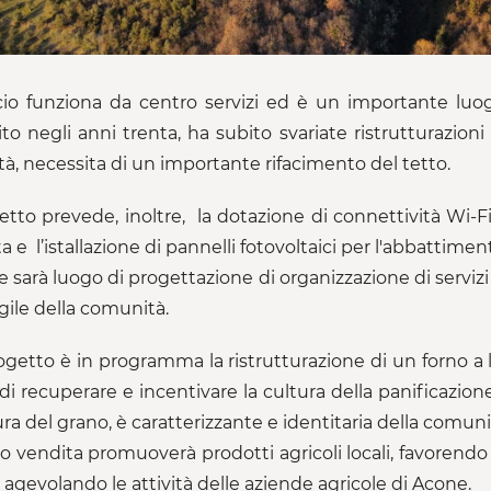
icio funziona da centro servizi ed è un importante luogo
ito negli anni trenta, ha subito svariate ristrutturazi
ità, necessita di un importante rifacimento del tetto.
getto prevede, inoltre, la dotazione di connettività Wi-Fi 
a e l’istallazione di pannelli fotovoltaici per l'abbattimen
e sarà luogo di progettazione di organizzazione di serviz
agile della comunità.
ogetto è in programma la ristrutturazione di un forno a 
di recuperare e incentivare la cultura della panificazione
ura del grano, è caratterizzante e identitaria della comuni
to vendita promuoverà prodotti agricoli locali, favorendo
agevolando le attività delle aziende agricole di Acone.