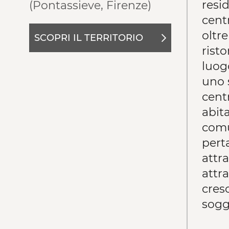
resid
(Pontassieve, Firenze)
centr
oltr
SCOPRI IL TERRITORIO
risto
luogo
uno 
cent
abita
comu
pert
attr
attra
cres
sogge