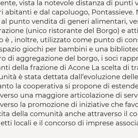
ente, vista la notevole distanza di punti ve
i abitanti e dal capoluogo, Pontassieve. N
e al punto vendita di generi alimentari, v
razione (unico ristorante del Borgo) e attiv
 è , inoltre, utilizzato come punto di con
spazio giochi per bambini e una bibliote
ro di aggregazione del borgo, i soci rappr
nti della frazione di Acone La scelta di t
nità è stata dettata dall’evoluzione dell
anto la cooperativa si propone di estende
averso una maggiore articolazione di servi
verso la promozione di iniziative che favo
cita della comunità anche attraverso il co
tti locali e il concorso di imprese associa