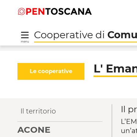
Salta
Salta
Skip to Main Content
al
al
menu
Footer
Cooperative di
Comu
menu
L' Emancipatrice - Co
L' Eman
Le cooperative
Il p
Il territorio
L’EM
ACONE
un’a