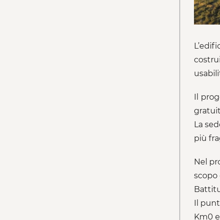
L’edif
costru
usabil
Il pro
gratuit
La sed
più fr
Nel pr
scopo 
Battit
Il pun
Km0 e 