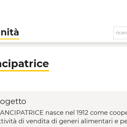
nità
operative di Comunità
cipatrice
rogetto
ANCIPATRICE nasce nel 1912 come coopera
ttività di vendita di generi alimentari e 