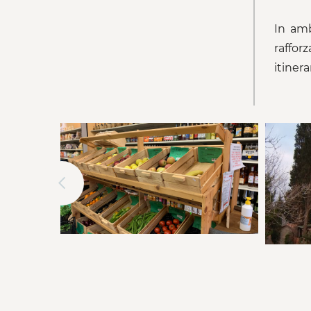
In amb
raffor
itinera